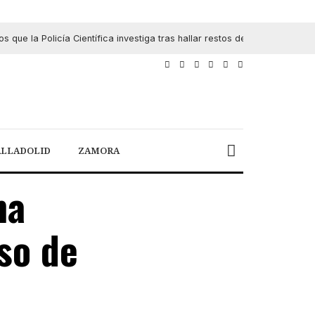
que la Policía Científica investiga tras hallar restos de gasolina y qu
ALLADOLID
ZAMORA
ma
so de