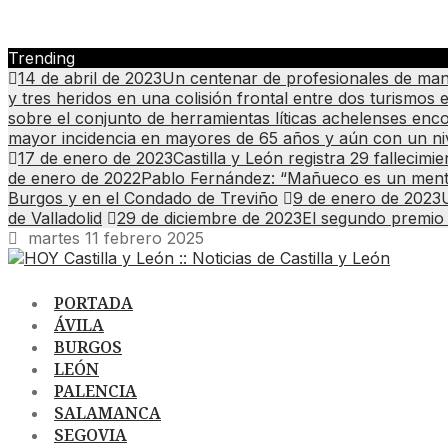
Trending
14 de abril de 2023
Un centenar de profesionales de mant
y tres heridos en una colisión frontal entre dos turismos 
sobre el conjunto de herramientas líticas achelenses en
mayor incidencia en mayores de 65 años y aún con un niv
17 de enero de 2023
Castilla y León registra 29 fallecim
de enero de 2022
Pablo Fernández: “Mañueco es un menti
Burgos y en el Condado de Treviño
9 de enero de 2023
de Valladolid
29 de diciembre de 2023
El segundo premio 
martes 11 febrero 2025
PORTADA
ÁVILA
BURGOS
LEÓN
PALENCIA
SALAMANCA
SEGOVIA