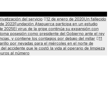
vatización del servicio
12 de enero de 2020
Un fallecido
 de 2022
Fundación Atapuerca participa en un estudio
de 2025
El virus de la gripe continúa su expansión con
oma posesión como presidente del Gobierno ante el rey
ncias, y contiene los contagios por debajo del millar
11
rillo por nevadas para el miércoles en el norte de
del accidente que le costó la vida al operario de limpieza
 euros al número