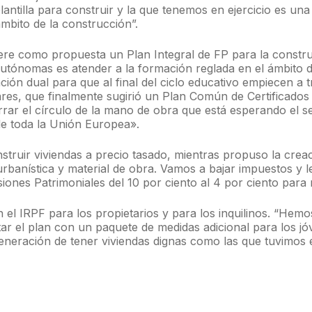
ntilla para construir y la que tenemos en ejercicio es una
ámbito de la construcción”.
ugiere como propuesta un Plan Integral de FP para la cons
tónomas es atender a la formación reglada en el ámbito de
ión dual para que al final del ciclo educativo empiecen a t
lares, que finalmente sugirió un Plan Común de Certificados 
rar el círculo de la mano de obra que está esperando el s
e toda la Unión Europea».
ruir viviendas a precio tasado, mientras propuso la creac
urbanística y material de obra. Vamos a bajar impuestos y 
iones Patrimoniales del 10 por ciento al 4 por ciento par
n el IRPF para los propietarios y para los inquilinos. “He
ar el plan con un paquete de medidas adicional para los 
neración de tener viviendas dignas como las que tuvimos e