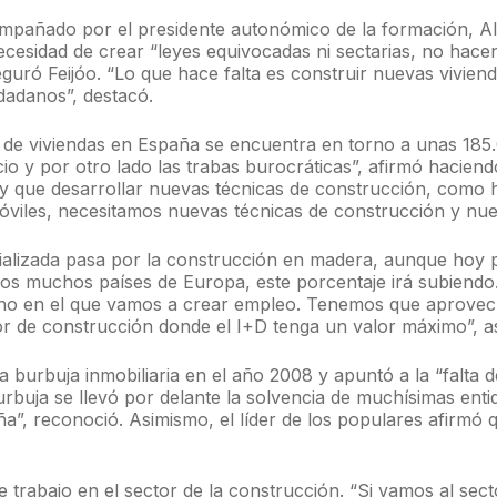
compañado por el presidente autonómico de la formación, 
ecesidad de crear “leyes equivocadas ni sectarias, no hacen
seguró Feijóo. “Lo que hace falta es construir nuevas vivie
udadanos”, destacó.
ual de viviendas en España se encuentra en torno a unas 185
cio y por otro lado las trabas burocráticas”, afirmó haciend
ay que desarrollar nuevas técnicas de construcción, como 
móviles, necesitamos nuevas técnicas de construcción y nue
trializada pasa por la construcción en madera, aunque hoy 
s muchos países de Europa, este porcentaje irá subiendo. 
cho en el que vamos a crear empleo. Tenemos que aprovecha
r de construcción donde el I+D tenga un valor máximo”, a
a burbuja inmobiliaria en el año 2008 y apuntó a la “falta d
urbuja se llevó por delante la solvencia de muchísimas enti
a”, reconoció. Asimismo, el líder de los populares afirmó 
e trabajo en el sector de la construcción. “Si vamos al se