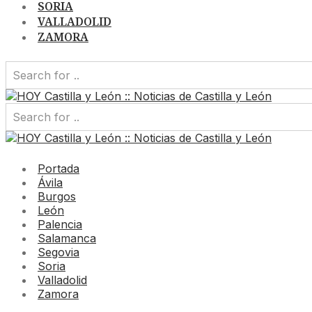
SORIA
VALLADOLID
ZAMORA
Portada
Ávila
Burgos
León
Palencia
Salamanca
Segovia
Soria
Valladolid
Zamora