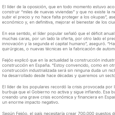
El líder de la oposición, que en todo momento estuvo a
construir “miles de nuevas viviendas” y que no existe la n
subir el precio y no hace falta proteger a los okupas”, a
económico y, en definitiva, mejorar el bienestar de los ci
En ese sentido, el líder popular señaló que el déficit an
muchas caras, por un lado la oferta, por otro lado el pre
innovación y la segunda el capital humano”, aseguró. “H
quirúrgicas, o nuevas técnicas en la fabricación de auto
Feijóo explicó que en la actualidad la construcción indus
construcción en España. “Estoy convencido, como en otro
construcción industrializada será sin ninguna duda un ni
ha desarrollado desde hace décadas y queremos un secto
El líder de los populares recordó la crisis provocada por l
burbuja que el Gobierno no activa y sigue inflando. Esa b
creando una grave crisis económica y financiera en Españ
un enorme impacto negativo.
Según Feijóo, el país necesitaría crear 700.000 puestos d