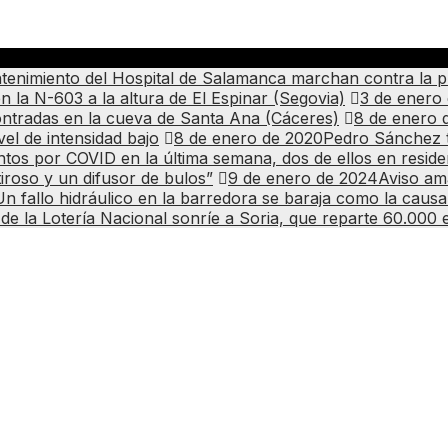
enimiento del Hospital de Salamanca marchan contra la pri
en la N-603 a la altura de El Espinar (Segovia)
3 de enero
contradas en la cueva de Santa Ana (Cáceres)
8 de enero 
el de intensidad bajo
8 de enero de 2020
Pedro Sánchez t
ientos por COVID en la última semana, dos de ellos en reside
roso y un difusor de bulos”
9 de enero de 2024
Aviso ama
Un fallo hidráulico en la barredora se baraja como la causa 
de la Lotería Nacional sonríe a Soria, que reparte 60.000