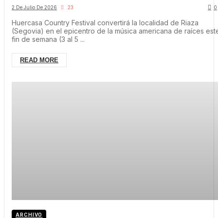
música americana de raíces este fin d
2 De Julio De 2026
23
0
semana
Huercasa Country Festival convertirá la localidad de Riaza
(Segovia) en el epicentro de la música americana de raíces est
fin de semana (3 al 5 ...
READ MORE
ARCHIVO