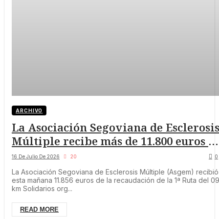
ARCHIVO
La Asociación Segoviana de Esclerosi
Múltiple recibe más de 11.800 euros d
la recaudación de la 1ª Ruta del 091
16 De Julio De 2026
20
0
km Solidarios
La Asociación Segoviana de Esclerosis Múltiple (Asgem) recibió
esta mañana 11.856 euros de la recaudación de la 1ª Ruta del 09
km Solidarios org...
READ MORE