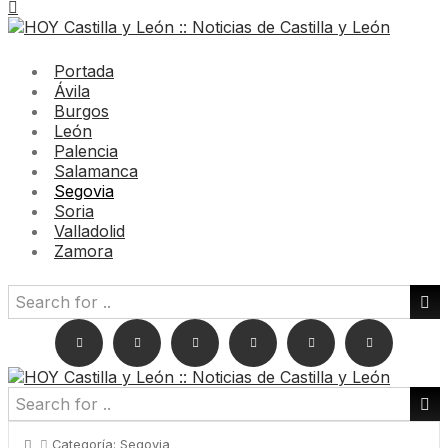
Portada
Ávila
Burgos
León
Palencia
Salamanca
Segovia
Soria
Valladolid
Zamora
Categoría:
Segovia