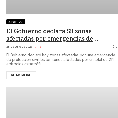
ARCHIVO
El Gobierno declara 58 zonas
afectadas por emergencias de
protección civil en Castilla y León, 57
28 De Julio De 2026
12
0
por incendios forestales
El Gobierno declaró hoy zonas afectadas por una emergencia
de protección civil los territorios afectados por un total de 211
episodios catastrófi...
READ MORE