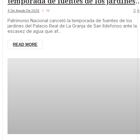
temporada de fuentes de los jardines
del Palacio Real de La Granja ante la
4 De Agosto De 2026
10
0
escasez de agua
Patrimonio Nacional canceló la temporada de fuentes de los
jardines del Palacio Real de La Granja de San Ildefonso ante la
escasez de agua que af...
READ MORE