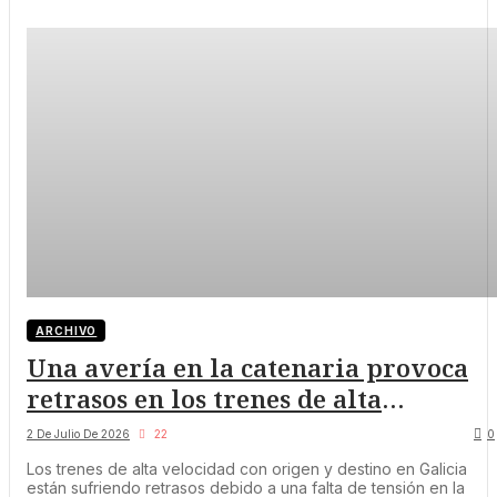
ARCHIVO
Una avería en la catenaria provoca
retrasos en los trenes de alta
velocidad entre Madrid y Galicia
2 De Julio De 2026
22
0
Los trenes de alta velocidad con origen y destino en Galicia
están sufriendo retrasos debido a una falta de tensión en la