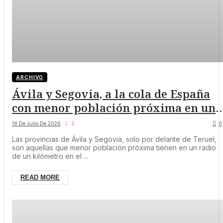
ARCHIVO
Ávila y Segovia, a la cola de España
con menor población próxima en un
radio de un kilómetro
18 De Julio De 2026
5
0
Las provincias de Ávila y Segovia, solo por delante de Teruel,
son aquellas que menor población próxima tienen en un radio
de un kilómetro en el ...
READ MORE