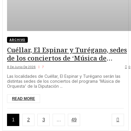
ARCHIVO
Cuéllar, El Espinar y Turégano, sedes
de los conciertos de ‘Música de
Orquesta’ de la Diputación de Segovia
8 De Junio De 2026
7
0
Las localidades de Cuéllar, El Espinar y Turégano serán las
distintas sedes de los conciertos del programa 'Música de
Orquesta' de la Diputación ...
READ MORE
1
2
3
…
49