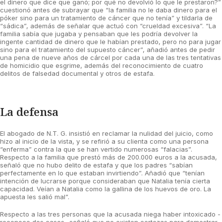
el dinero que dice que ganó; por qué no devolvió lo que le prestaron?”
cuestionó antes de subrayar que “la familia no le daba dinero para el
póker sino para un tratamiento de cáncer que no tenía” y tildarla de
“sádica”, además de señalar que actuó con “crueldad excesiva”. “La
familia sabía que jugaba y pensaban que les podría devolver la
ingente cantidad de dinero que le habían prestado, pero no para jugar
sino para el tratamiento del supuesto cáncer”, añadió antes de pedir
una pena de nueve años de cárcel por cada una de las tres tentativas
de homicidio que esgrime, además del reconocimiento de cuatro
delitos de falsedad documental y otros de estafa.
La defensa
El abogado de N.T. G. insistió en reclamar la nulidad del juicio, como
hizo al inicio de la vista, y se refirió a su clienta como una persona
“enferma” contra la que se han vertido numerosas “falacias”.
Respecto a la familia que prestó más de 200.000 euros a la acusada,
señaló que no hubo delito de estafa y que los padres “sabían
perfectamente en lo que estaban invirtiendo”. Añadió que “tenían
intención de lucrarse porque consideraban que Natalia tenía cierta
capacidad. Veían a Natalia como la gallina de los huevos de oro. La
apuesta les salió mal”.
Respecto a las tres personas que la acusada niega haber intoxicado -