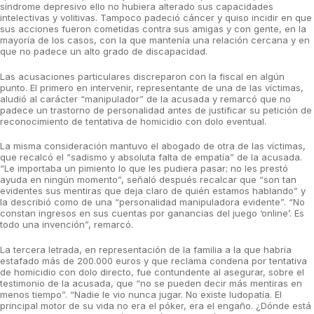
síndrome depresivo ello no hubiera alterado sus capacidades
intelectivas y volitivas. Tampoco padeció cáncer y quiso incidir en que
sus acciones fueron cometidas contra sus amigas y con gente, en la
mayoría de los casos, con la que mantenía una relación cercana y en
que no padece un alto grado de discapacidad.
Las acusaciones particulares discreparon con la fiscal en algún
punto. El primero en intervenir, representante de una de las víctimas,
aludió al carácter “manipulador” de la acusada y remarcó que no
padece un trastorno de personalidad antes de justificar su petición de
reconocimiento de tentativa de homicidio con dolo eventual.
La misma consideración mantuvo el abogado de otra de las víctimas,
que recalcó el “sadismo y absoluta falta de empatía” de la acusada.
“Le importaba un pimiento lo que les pudiera pasar; no les prestó
ayuda en ningún momento”, señaló después recalcar que “son tan
evidentes sus mentiras que deja claro de quién estamos hablando” y
la describió como de una “personalidad manipuladora evidente”. “No
constan ingresos en sus cuentas por ganancias del juego ‘online’. Es
todo una invención”, remarcó.
La tercera letrada, en representación de la familia a la que habría
estafado más de 200.000 euros y que reclama condena por tentativa
de homicidio con dolo directo, fue contundente al asegurar, sobre el
testimonio de la acusada, que “no se pueden decir más mentiras en
menos tiempo”. “Nadie le vio nunca jugar. No existe ludopatía. El
principal motor de su vida no era el póker, era el engaño. ¿Dónde está