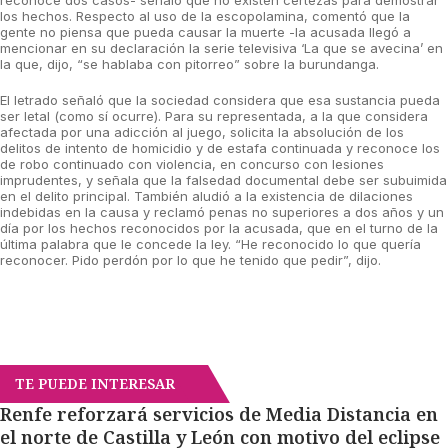
reconoce dos casos- señaló que no existen certezas para demostrar
los hechos. Respecto al uso de la escopolamina, comentó que la
gente no piensa que pueda causar la muerte -la acusada llegó a
mencionar en su declaración la serie televisiva ‘La que se avecina’ en
la que, dijo, “se hablaba con pitorreo” sobre la burundanga.
El letrado señaló que la sociedad considera que esa sustancia pueda
ser letal (como sí ocurre). Para su representada, a la que considera
afectada por una adicción al juego, solicita la absolución de los
delitos de intento de homicidio y de estafa continuada y reconoce los
de robo continuado con violencia, en concurso con lesiones
imprudentes, y señala que la falsedad documental debe ser subuimida
en el delito principal. También aludió a la existencia de dilaciones
indebidas en la causa y reclamó penas no superiores a dos años y un
día por los hechos reconocidos por la acusada, que en el turno de la
última palabra que le concede la ley. “He reconocido lo que quería
reconocer. Pido perdón por lo que he tenido que pedir”, dijo.
TE PUEDE INTERESAR
Renfe reforzará servicios de Media Distancia en
el norte de Castilla y León con motivo del eclipse