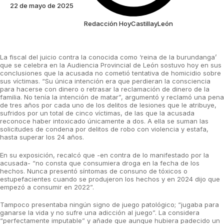
22 de mayo de 2025
Redacción HoyCastillayLeón
La fiscal del juicio contra la conocida como ‘reina de la burundanga’
que se celebra en la Audiencia Provincial de León sostuvo hoy en sus
conclusiones que la acusada no cometió tentativa de homicidio sobre
sus víctimas. “Su única intención era que perdieran la consciencia
para hacerse con dinero o retrasar la reclamación de dinero de la
familia. No tenía la intención de matar”, argumentó y reclamó una pena
de tres años por cada uno de los delitos de lesiones que le atribuye,
sufridos por un total de cinco víctimas, de las que la acusada
reconoce haber intoxicado únicamente a dos. A ella se suman las
solicitudes de condena por delitos de robo con violencia y estafa,
hasta superar los 24 años.
En su exposición, recalcó que -en contra de lo manifestado por la
acusada- “no consta que consumiera droga en la fecha de los
hechos. Nunca presentó síntomas de consuno de tóxicos o
estupefacientes cuando se produjeron los hechos y en 2024 dijo que
empezó a consumir en 2022”.
Tampoco presentaba ningún signo de juego patológico; “jugaba para
ganarse la vida y no sufre una adicción al juego”. La considera
“perfectamente imputable” y añade que aunque hubiera padecido un