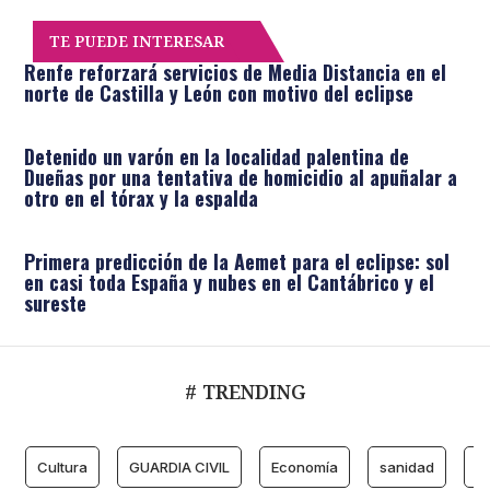
TE PUEDE INTERESAR
Renfe reforzará servicios de Media Distancia en el
norte de Castilla y León con motivo del eclipse
Detenido un varón en la localidad palentina de
Dueñas por una tentativa de homicidio al apuñalar a
otro en el tórax y la espalda
Primera predicción de la Aemet para el eclipse: sol
en casi toda España y nubes en el Cantábrico y el
sureste
# TRENDING
Cultura
GUARDIA CIVIL
Economía
sanidad
M