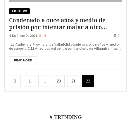
ARCHIVO
Condenado a once años y medio de
prisión por intentar matar a otro
interno en la prisión de Valladolid
4 De Enero De 2021
15
0
La Audiencia Provincial de Valladolid condenó a once años y medio
de cárcel a C.M.V, recluso del centro penitenciario de Villanubla, tras ...
READ MORE
1
…
20
21
22
# TRENDING