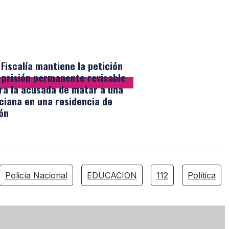
 Fiscalía mantiene la petición
 prisión permanente revisable
ra la acusada de matar a una
ciana en una residencia de
ón
Policía Nacional
EDUCACION
112
Política