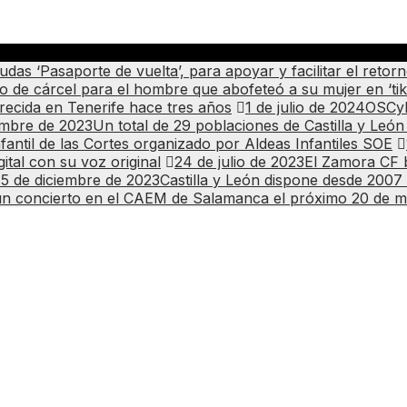
as ‘Pasaporte de vuelta’, para apoyar y facilitar el retorn
ño de cárcel para el hombre que abofeteó a su mujer en ‘tik
arecida en Tenerife hace tres años
1 de julio de 2024
OSCyL
embre de 2023
Un total de 29 poblaciones de Castilla y Leó
fantil de las Cortes organizado por Aldeas Infantiles SOE
ital con su voz original
24 de julio de 2023
El Zamora CF b
15 de diciembre de 2023
Castilla y León dispone desde 2007 
un concierto en el CAEM de Salamanca el próximo 20 de 