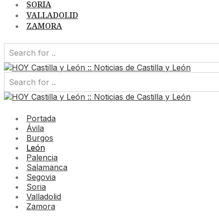
SORIA
VALLADOLID
ZAMORA
Portada
Ávila
Burgos
León
Palencia
Salamanca
Segovia
Soria
Valladolid
Zamora