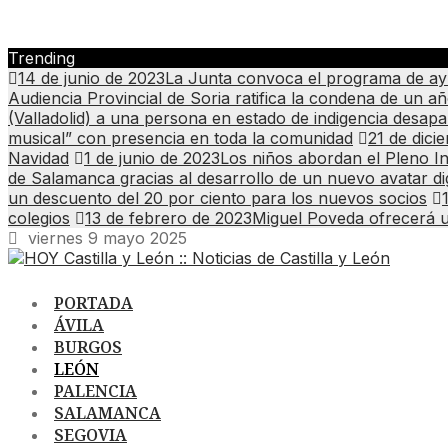
Trending
14 de junio de 2023
La Junta convoca el programa de ayud
Audiencia Provincial de Soria ratifica la condena de un a
(Valladolid) a una persona en estado de indigencia desap
musical” con presencia en toda la comunidad
21 de dici
Navidad
1 de junio de 2023
Los niños abordan el Pleno In
de Salamanca gracias al desarrollo de un nuevo avatar dig
un descuento del 20 por ciento para los nuevos socios
colegios
13 de febrero de 2023
Miguel Poveda ofrecerá 
viernes 9 mayo 2025
PORTADA
ÁVILA
BURGOS
LEÓN
PALENCIA
SALAMANCA
SEGOVIA