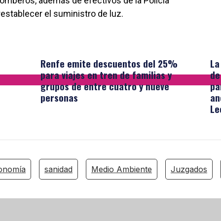
mberos, además de efectivos de la Policía
establecer el suministro de luz.
Renfe emite descuentos del 25%
La
para viajes en tren de familias y
de
grupos de entre cuatro y nueve
pa
personas
an
Le
onomía
sanidad
Medio Ambiente
Juzgados