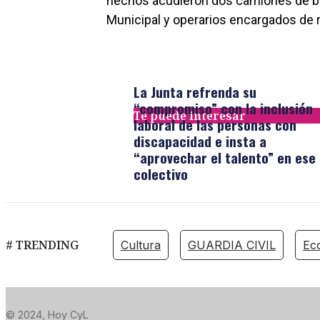
hechos acudieron dos camiones de bo
Municipal y operarios encargados de r
La Junta refrenda su
“compromiso” con la inclusión
Te puede interesar
laboral de las personas con
discapacidad e insta a
“aprovechar el talento” en ese
colectivo
# TRENDING
Cultura
GUARDIA CIVIL
Ec
© 2024, Hoy CyL