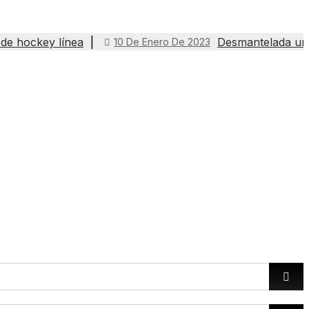
de hockey línea
Desmantelada una
10 De Enero De 2023