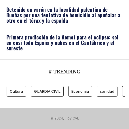
Detenido un varón en la localidad palentina de
Dueñas por una tentativa de homicidio al apuñalar a
otro en el tórax y la espalda
Primera predicción de la Aemet para el eclipse: sol
en casi toda España y nubes en el Cantábrico y el
sureste
# TRENDING
Cultura
GUARDIA CIVIL
Economía
sanidad
M
© 2024, Hoy CyL