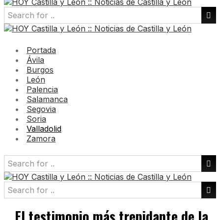
Portada
Ávila
Burgos
León
Palencia
Salamanca
Segovia
Soria
Valladolid
Zamora
El testimonio más trepidante de la