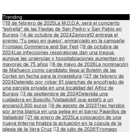
Trending
19 de febrero de 2025
La M.O.D.A. será el concierto
“estrella” de las Fiestas de San Pedro y San Pablo en
Burgos
4 de octubre de 2024
Zamora10 entrega el
premio ‘Tu peso en queso’, enmarcado en la campaña
Fromago Commerce and Bar Fest
9 de octubre de
2024
Las infecciones respiratorias dan una tregua,
aunque las urgencias y hospitalizaciones aumentan en
mayores de 75 años
8 de mayo de 2026
La nominación
de Mañueco como candidato llega al Boletín de las
Cortes sin fecha para la investidura
27 de febrero de
2024
Detenido por robar 61 planchas de encofrado de
una parcela privada en una localidad del Alfoz de
Burgos
3 de septiembre de 2024
Detenida una
cuidadora en Boecillo (Valladolid) que estafó a un
anciano3.300 euros
9 de agosto de 2023
Tres heridos
por arma blanca en una pelea en el barrio Pajarillos de
Valladolid
21 de enero de 2025
La colocación de una
nueva linterna finaliza la actuación en la cúpula de la
iglesia de la Vera Cruz
3 de julio de 2026
‘Fromago