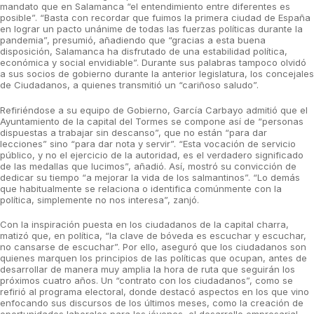
mandato que en Salamanca “el entendimiento entre diferentes es
posible”. “Basta con recordar que fuimos la primera ciudad de España
en lograr un pacto unánime de todas las fuerzas políticas durante la
pandemia”, presumió, añadiendo que “gracias a esta buena
disposición, Salamanca ha disfrutado de una estabilidad política,
económica y social envidiable”. Durante sus palabras tampoco olvidó
a sus socios de gobierno durante la anterior legislatura, los concejales
de Ciudadanos, a quienes transmitió un “cariñoso saludo”.
Refiriéndose a su equipo de Gobierno, García Carbayo admitió que el
Ayuntamiento de la capital del Tormes se compone así de “personas
dispuestas a trabajar sin descanso”, que no están “para dar
lecciones” sino “para dar nota y servir”. “Esta vocación de servicio
público, y no el ejercicio de la autoridad, es el verdadero significado
de las medallas que lucimos”, añadió. Así, mostró su convicción de
dedicar su tiempo “a mejorar la vida de los salmantinos”. “Lo demás
que habitualmente se relaciona o identifica comúnmente con la
política, simplemente no nos interesa”, zanjó.
Con la inspiración puesta en los ciudadanos de la capital charra,
matizó que, en política, “la clave de bóveda es escuchar y escuchar,
no cansarse de escuchar”. Por ello, aseguró que los ciudadanos son
quienes marquen los principios de las políticas que ocupan, antes de
desarrollar de manera muy amplia la hora de ruta que seguirán los
próximos cuatro años. Un “contrato con los ciudadanos”, como se
refirió al programa electoral, donde destacó aspectos en los que vino
enfocando sus discursos de los últimos meses, como la creación de