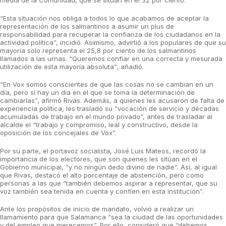
media de la Comunidad, que se sitúan en el 32 por ciento.
“Esta situación nos obliga a todos lo que acabamos de aceptar la
representación de los salmantinos a asumir un plus de
responsabilidad para recuperar la confianza de los ciudadanos en la
actividad política”, incidió. Asimismo, advirtió a los populares de que su
mayoría solo representa el 25,8 por ciento de los salmantinos
llamados a las urnas. “Queremos confiar en una correcta y mesurada
utilización de esta mayoría absoluta”, añadió.
“En Vox somos conscientes de que las cosas no se cambian en un
día, pero sí hay un día en el que se toma la determinación de
cambiarlas”, afirmó Rivas. Además, a quienes les acusaron de falta de
experiencia política, les trasladó su “vocación de servicio y décadas
acumuladas de trabajo en el mundo privado”, antes de trasladar al
alcalde el “trabajo y compromiso, leal y constructivo, desde la
oposición de los concejales de Vox”.
Por su parte, el portavoz socialista, José Luis Mateos, recordó la
importancia de los electores, que son quienes les sitúan en el
Gobierno municipal, “y no ningún dedo divino de nadie”. Así, al igual
que Rivas, destacó el alto porcentaje de abstención, pero como
personas a las que “también debemos aspirar a representar, que su
voz también sea tenida en cuenta y confíen en esta institución”.
Ante los propósitos de inicio de mandato, volvió a realizar un
llamamiento para que Salamanca “sea la ciudad de las oportunidades
y del empleo que merecemos”. Por ello, consideró que “debemos