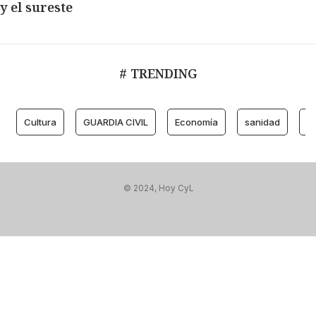
y el sureste
# TRENDING
Cultura
GUARDIA CIVIL
Economía
sanidad
M
© 2024, Hoy CyL