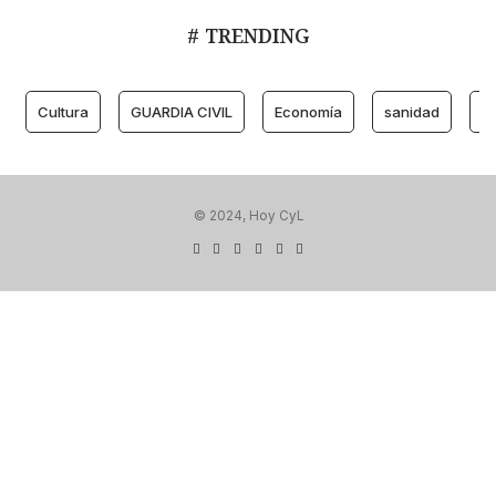
# TRENDING
Cultura
GUARDIA CIVIL
Economía
sanidad
M
© 2024, Hoy CyL