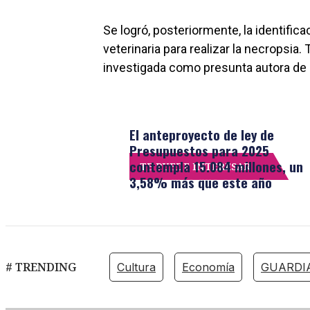
Se logró, posteriormente, la identifica
veterinaria para realizar la necropsia. 
investigada como presunta autora de u
El anteproyecto de ley de
Presupuestos para 2025
contempla 15.084 millones, un
TE PUEDE INTERESAR
3,58% más que este año
# TRENDING
Cultura
Economía
GUARDIA