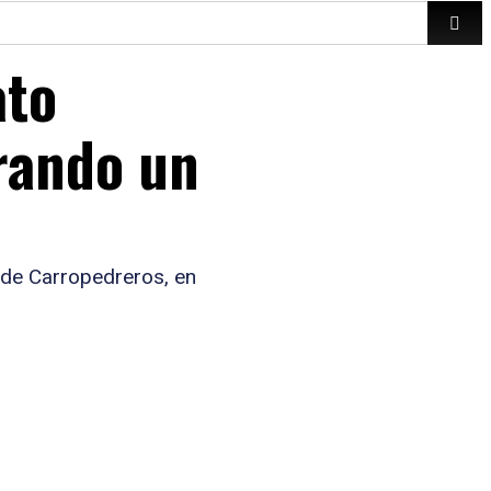
ato
rando un
 de Carropedreros, en