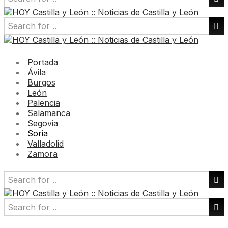
Portada
Ávila
Burgos
León
Palencia
Salamanca
Segovia
Soria
Valladolid
Zamora