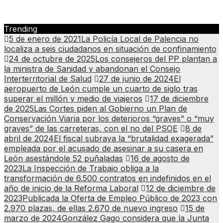
Trending
5 de enero de 2021
La Policía Local de Palencia no
localiza a seis ciudadanos en situación de confinamiento
24 de octubre de 2025
Los consejeros del PP plantan a
la ministra de Sanidad y abandonan el Consejo
Interterritorial de Salud
27 de junio de 2024
El
aeropuerto de León cumple un cuarto de siglo tras
superar el millón y medio de viajeros
17 de diciembre
de 2025
Las Cortes piden al Gobierno un Plan de
Conservación Viaria por los deterioros “graves” o “muy
graves” de las carreteras, con el no del PSOE
8 de
abril de 2024
El fiscal subraya la “brutalidad exagerada”
empleada por el acusado de asesinar a su casera en
León asestándole 52 puñaladas
16 de agosto de
2023
La Inspección de Trabajo obliga a la
transformación de 6.500 contratos en indefinidos en el
año de inicio de la Reforma Laboral
12 de diciembre de
2023
Publicada la Oferta de Empleo Público de 2023 con
2.970 plazas, de ellas 2.670 de nuevo ingreso
15 de
marzo de 2024
González Gago considera que la Junta