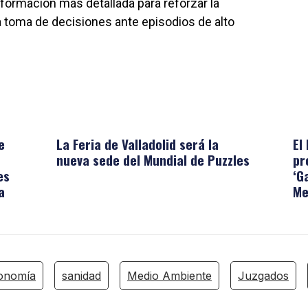
formación más detallada para reforzar la
a toma de decisiones ante episodios de alto
e
La Feria de Valladolid será la
El
nueva sede del Mundial de Puzzles
pr
es
‘G
a
Me
onomía
sanidad
Medio Ambiente
Juzgados