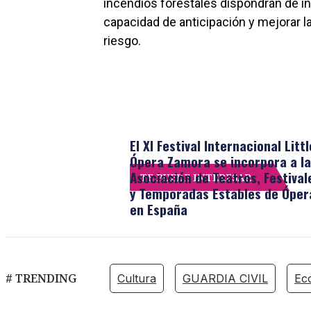
incendios forestales dispondrán de in
capacidad de anticipación y mejorar l
riesgo.
El XI Festival Internacional Littl
Ópera Zamora se incorpora a la
Asociación de Teatros, Festival
TE PUEDE INTERESAR
y Temporadas Estables de Óper
en España
# TRENDING
Cultura
GUARDIA CIVIL
Ec