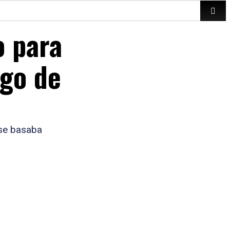
o para
sgo de
 se basaba