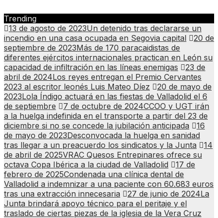
Trending
13 de agosto de 2023
Un detenido tras declararse un
incendio en una casa ocupada en Segovia capital
20 de
septiembre de 2023
Más de 170 paracaidistas de
diferentes ejércitos internacionales practican en León su
capacidad de infiltración en las líneas enemigas
23 de
abril de 2024
Los reyes entregan el Premio Cervantes
2023 al escritor leonés Luis Mateo Díez
20 de mayo de
2023
Lola Índigo actuará en las fiestas de Valladolid el 6
de septiembre
7 de octubre de 2024
CCOO y UGT irán
a la huelga indefinida en el transporte a partir del 23 de
diciembre si no se concede la jubilación anticipada
16
de mayo de 2023
Desconvocada la huelga en sanidad
tras llegar a un preacuerdo los sindicatos y la Junta
14
de abril de 2025
VRAC Quesos Entrepinares ofrece su
octava Copa Ibérica a la ciudad de Valladolid
17 de
febrero de 2025
Condenada una clínica dental de
Valladolid a indemnizar a una paciente con 60.683 euros
tras una extracción innecesaria
27 de junio de 2024
La
Junta brindará apoyo técnico para el peritaje y el
traslado de ciertas piezas de la iglesia de la Vera Cruz