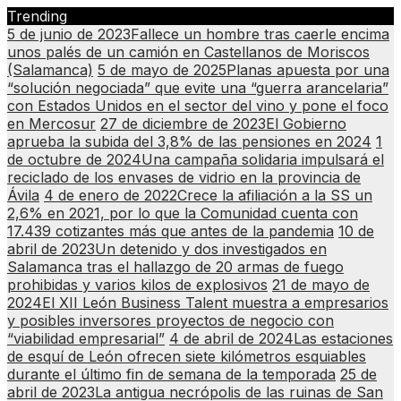
Skip
Trending
to
5 de junio de 2023
Fallece un hombre tras caerle encima
content
unos palés de un camión en Castellanos de Moriscos
(Salamanca)
5 de mayo de 2025
Planas apuesta por una
“solución negociada” que evite una “guerra arancelaria”
con Estados Unidos en el sector del vino y pone el foco
en Mercosur
27 de diciembre de 2023
El Gobierno
aprueba la subida del 3,8% de las pensiones en 2024
1
de octubre de 2024
Una campaña solidaria impulsará el
reciclado de los envases de vidrio en la provincia de
Ávila
4 de enero de 2022
Crece la afiliación a la SS un
2,6% en 2021, por lo que la Comunidad cuenta con
17.439 cotizantes más que antes de la pandemia
10 de
abril de 2023
Un detenido y dos investigados en
Salamanca tras el hallazgo de 20 armas de fuego
prohibidas y varios kilos de explosivos
21 de mayo de
2024
El XII León Business Talent muestra a empresarios
y posibles inversores proyectos de negocio con
“viabilidad empresarial”
4 de abril de 2024
Las estaciones
de esquí de León ofrecen siete kilómetros esquiables
durante el último fin de semana de la temporada
25 de
abril de 2023
La antigua necrópolis de las ruinas de San