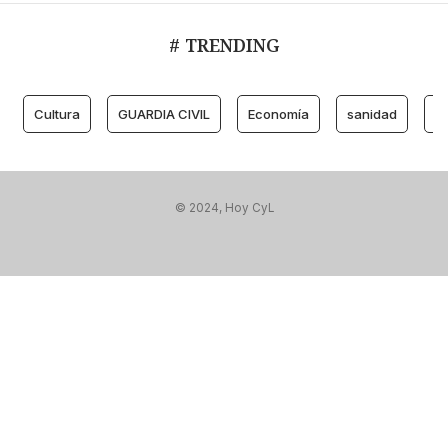
# TRENDING
Cultura
GUARDIA CIVIL
Economía
sanidad
M
© 2024, Hoy CyL