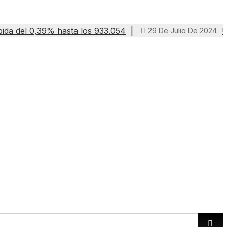
ubida del 0,39% hasta los 933.054
U
29 De Julio De 2024