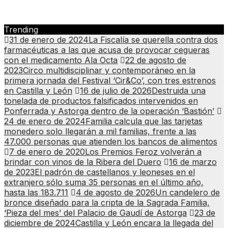
Trending
31 de enero de 2024
La Fiscalía se querella contra dos
farmacéuticas a las que acusa de provocar cegueras
con el medicamento Ala Octa
22 de agosto de
2023
Circo multidisciplinar y contemporáneo en la
primera jornada del Festival ‘Cir&Co’, con tres estrenos
en Castilla y León
16 de julio de 2026
Destruida una
tonelada de productos falsificados intervenidos en
Ponferrada y Astorga dentro de la operación ‘Bastión’
24 de enero de 2024
Familia calcula que las tarjetas
monedero solo llegarán a mil familias, frente a las
47.000 personas que atienden los bancos de alimentos
7 de enero de 2020
Los Premios Feroz volverán a
brindar con vinos de la Ribera del Duero
16 de marzo
de 2023
El padrón de castellanos y leoneses en el
extranjero sólo suma 35 personas en el último año,
hasta las 183.711
4 de agosto de 2026
Un candelero de
bronce diseñado para la cripta de la Sagrada Familia,
‘Pieza del mes’ del Palacio de Gaudí de Astorga
23 de
diciembre de 2024
Castilla y León encara la llegada del