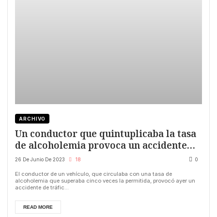
ARCHIVO
Un conductor que quintuplicaba la tasa
de alcoholemia provoca un accidente
múltiple en León
26 De Junio De 2023
18
0
El conductor de un vehículo, que circulaba con una tasa de
alcoholemia que superaba cinco veces la permitida, provocó ayer un
accidente de tráfic...
READ MORE