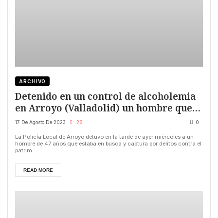
ARCHIVO
Detenido en un control de alcoholemia
en Arroyo (Valladolid) un hombre que
estaba en busca y captura
17 De Agosto De 2023
26
0
La Policía Local de Arroyo detuvo en la tarde de ayer miércoles a un
hombre de 47 años que estaba en busca y captura por delitos contra el
patrim...
READ MORE