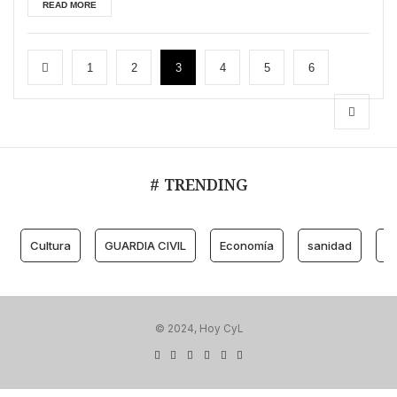
READ MORE
1
2
3
4
5
6
# TRENDING
Cultura
GUARDIA CIVIL
Economía
sanidad
M
© 2024, Hoy CyL