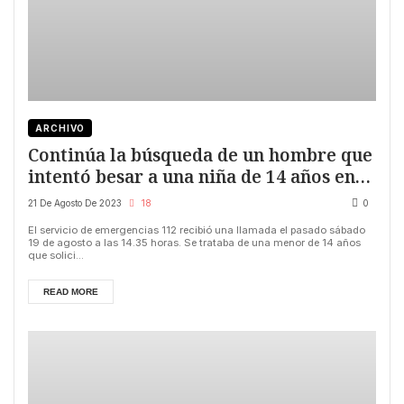
ARCHIVO
Continúa la búsqueda de un hombre que
intentó besar a una niña de 14 años en
una plaza de Palencia
21 De Agosto De 2023
18
0
El servicio de emergencias 112 recibió una llamada el pasado sábado
19 de agosto a las 14.35 horas. Se trataba de una menor de 14 años
que solici...
READ MORE