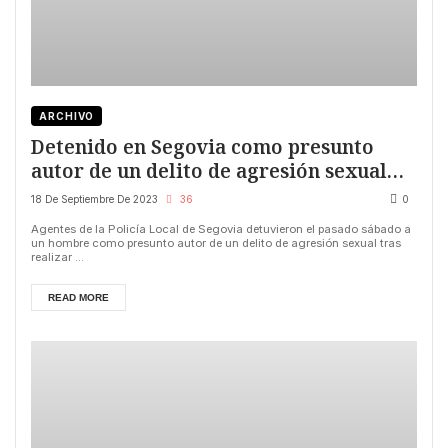
ARCHIVO
Detenido en Segovia como presunto
autor de un delito de agresión sexual
tras realizar tocamientos a una mujer
18 De Septiembre De 2023
36
0
Agentes de la Policía Local de Segovia detuvieron el pasado sábado a
un hombre como presunto autor de un delito de agresión sexual tras
realizar ...
READ MORE