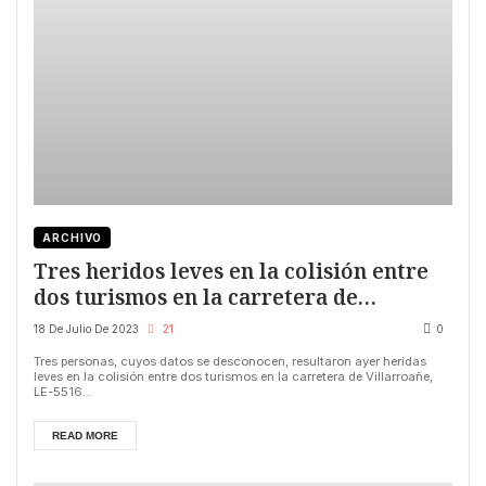
ARCHIVO
Tres heridos leves en la colisión entre
dos turismos en la carretera de
Villarroañe (León)
18 De Julio De 2023
21
0
Tres personas, cuyos datos se desconocen, resultaron ayer heridas
leves en la colisión entre dos turismos en la carretera de Villarroañe,
LE-5516...
READ MORE