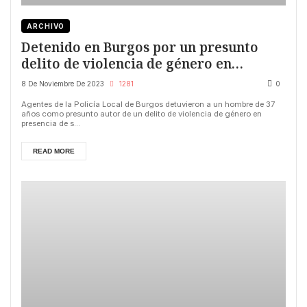
ARCHIVO
Detenido en Burgos por un presunto
delito de violencia de género en
presencia de su hijo pequeño
8 De Noviembre De 2023
1281
0
Agentes de la Policía Local de Burgos detuvieron a un hombre de 37
años como presunto autor de un delito de violencia de género en
presencia de s...
READ MORE