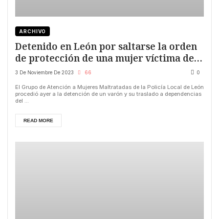
ARCHIVO
Detenido en León por saltarse la orden
de protección de una mujer víctima de
violencia de género
3 De Noviembre De 2023
66
0
El Grupo de Atención a Mujeres Maltratadas de la Policía Local de León
procedió ayer a la detención de un varón y su traslado a dependencias
del ...
READ MORE