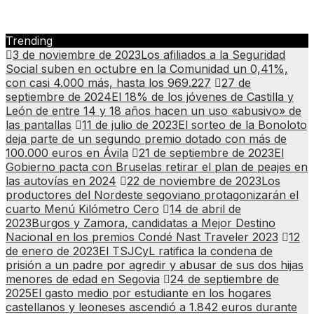
Trending
3 de noviembre de 2023
Los afiliados a la Seguridad
Social suben en octubre en la Comunidad un 0,41%,
con casi 4.000 más, hasta los 969.227
27 de
septiembre de 2024
El 18% de los jóvenes de Castilla y
León de entre 14 y 18 años hacen un uso «abusivo» de
las pantallas
11 de julio de 2023
El sorteo de la Bonoloto
deja parte de un segundo premio dotado con más de
100.000 euros en Ávila
21 de septiembre de 2023
El
Gobierno pacta con Bruselas retirar el plan de peajes en
las autovías en 2024
22 de noviembre de 2023
Los
productores del Nordeste segoviano protagonizarán el
cuarto Menú Kilómetro Cero
14 de abril de
2023
Burgos y Zamora, candidatas a Mejor Destino
Nacional en los premios Condé Nast Traveler 2023
12
de enero de 2023
El TSJCyL ratifica la condena de
prisión a un padre por agredir y abusar de sus dos hijas
menores de edad en Segovia
24 de septiembre de
2025
El gasto medio por estudiante en los hogares
castellanos y leoneses ascendió a 1.842 euros durante