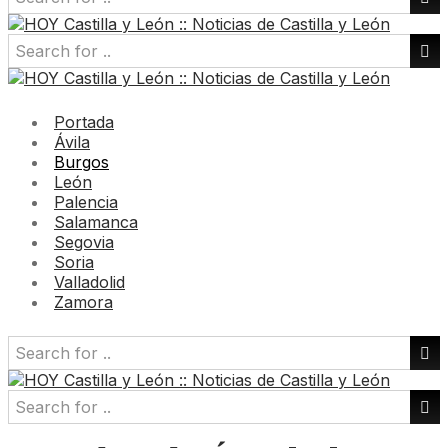
Portada
Ávila
Burgos
León
Palencia
Salamanca
Segovia
Soria
Valladolid
Zamora