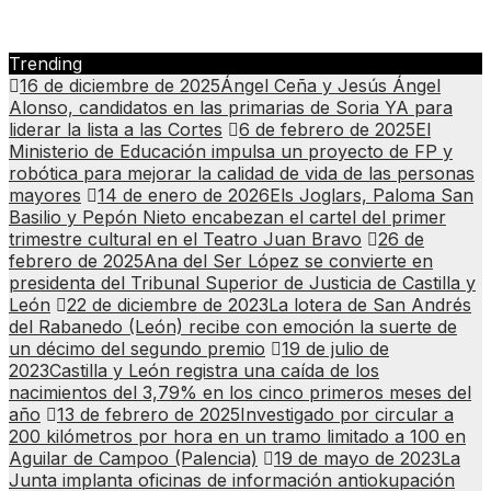
Trending
16 de diciembre de 2025
Ángel Ceña y Jesús Ángel
Alonso, candidatos en las primarias de Soria YA para
liderar la lista a las Cortes
6 de febrero de 2025
El
Ministerio de Educación impulsa un proyecto de FP y
robótica para mejorar la calidad de vida de las personas
mayores
14 de enero de 2026
Els Joglars, Paloma San
Basilio y Pepón Nieto encabezan el cartel del primer
trimestre cultural en el Teatro Juan Bravo
26 de
febrero de 2025
Ana del Ser López se convierte en
presidenta del Tribunal Superior de Justicia de Castilla y
León
22 de diciembre de 2023
La lotera de San Andrés
del Rabanedo (León) recibe con emoción la suerte de
un décimo del segundo premio
19 de julio de
2023
Castilla y León registra una caída de los
nacimientos del 3,79% en los cinco primeros meses del
año
13 de febrero de 2025
Investigado por circular a
200 kilómetros por hora en un tramo limitado a 100 en
Aguilar de Campoo (Palencia)
19 de mayo de 2023
La
Junta implanta oficinas de información antiokupación