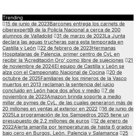
Trending
15 de junio de 2023
Barcones entrega los carnets de
ciberexpert@ de la Policía Nacional a cerca de 200
alumnos de Valladolid
31 de marzo de 2023
La Junta
declara las aguas trucheras para esta temporada en
Castilla y León
22 de febrero de 2023
Hermanas
Hospitalarias de Palencia, primer centro de CyL en
recibir la ‘Acreditación Oro’ como libre de sujeciones
21
de noviembre de 2024
El equipo de Castilla y León se
alza con el Campeonato Nacional de Cocina
20 de
octubre de 2025
Familiares de los mineros de la Vasco
muertos en 2013 reclaman la sentencia del juicio
concluido en León hace dos años y medio
7 de
noviembre de 2023
Amazon brinda soporte a medio
millar de pymes de CyL, de las cuales generaron más de
20 millones en ventas al exterior en 2022
16 de junio de
2025
La programación de los Sampedros 2025 tiene un
presupuesto de 2,2 millones de euros
12 de enero de
2022
Alerta amarilla por temperaturas de hasta 6 grados
bajo cero en Burgos, León, Palencia y Salamanca
25