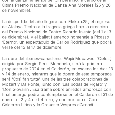
con la danza flamenca de ‘Sin permiso’, a cargo de la
última Premio Nacional de Danza Ana Morales (25 y 26
de noviembre).
La despedida del año llegará con ‘Elektra.25’, el regreso
de Atalaya Teatro a la tragedia griega bajo la dirección
del Premio Nacional de Teatro Ricardo Iniesta (del 1 al 3
de diciembre), y el ballet flamenco homenaje a Picasso
‘Eterno’, un espectáculo de Carlos Rodríguez que podrá
verse del 15 al 17 de diciembre.
La obra del libanés-canadiense Wajdi Mouawad, ‘Cielos’,
dirigida por Sergio Peris-Mencheta, será la primera
propuesta de 2024 en el Calderón, en escena los días 13
y 14 de enero, mientras que la ópera de esta temporada
será ‘Così fan tutte’, una de las tres colaboraciones de
Mozart y Da Ponte, junto con ‘Las bodas de Fígaro’ y
‘Don Giovanni’. Esa trama sobre enredos amorosos con
final amargo podrá contemplarse en el Calderón el 31 de
enero, el 2 y 4 de febrero, y contará con el Coro
Calderón Lírico y la Orquesta Vesprés d’Arnadi.