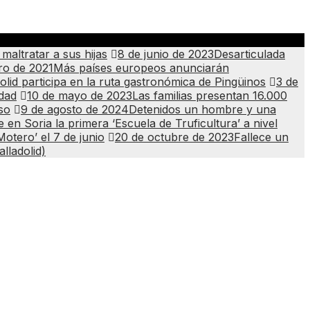
altratar a sus hijas
8 de junio de 2023
Desarticulada
ro de 2021
Más países europeos anunciarán
olid participa en la ruta gastronómica de Pingüinos
3 de
idad
10 de mayo de 2023
Las familias presentan 16.000
so
9 de agosto de 2024
Detenidos un hombre y una
 en Soria la primera ‘Escuela de Truficultura’ a nivel
otero’ el 7 de junio
20 de octubre de 2023
Fallece un
lladolid)