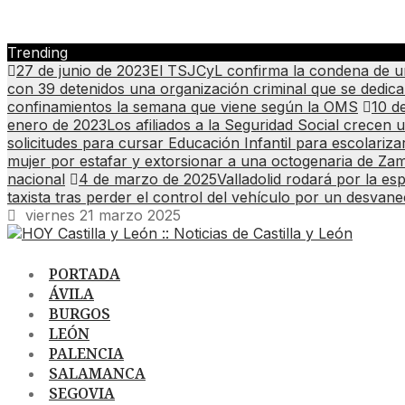
Trending
27 de junio de 2023
El TSJCyL confirma la condena de un
con 39 detenidos una organización criminal que se dedicab
confinamientos la semana que viene según la OMS
10 d
enero de 2023
Los afiliados a la Seguridad Social crece
solicitudes para cursar Educación Infantil para escolariza
mujer por estafar y extorsionar a una octogenaria de Zam
nacional
4 de marzo de 2025
Valladolid rodará por la es
taxista tras perder el control del vehículo por un desvan
viernes 21 marzo 2025
PORTADA
ÁVILA
BURGOS
LEÓN
PALENCIA
SALAMANCA
SEGOVIA