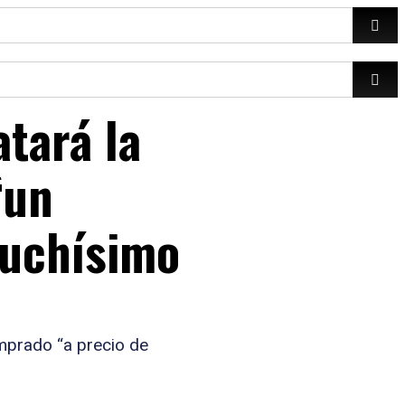
atará la
“un
muchísimo
mprado “a precio de