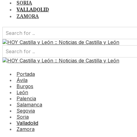
SORIA
VALLADOLID
ZAMORA
Portada
Ávila
Burgos
León
Palencia
Salamanca
Segovia
Soria
Valladolid
Zamora