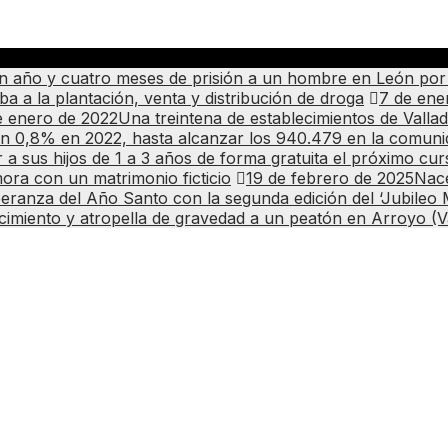
 año y cuatro meses de prisión a un hombre en León por m
a a la plantación, venta y distribución de droga
7 de ene
e enero de 2022
Una treintena de establecimientos de Vallad
n un 0,8% en 2022, hasta alcanzar los 940.479 en la comun
r a sus hijos de 1 a 3 años de forma gratuita el próximo cur
ora con un matrimonio ficticio
19 de febrero de 2025
Nace
peranza del Año Santo con la segunda edición del ‘Jubileo M
ecimiento y atropella de gravedad a un peatón en Arroyo (Va