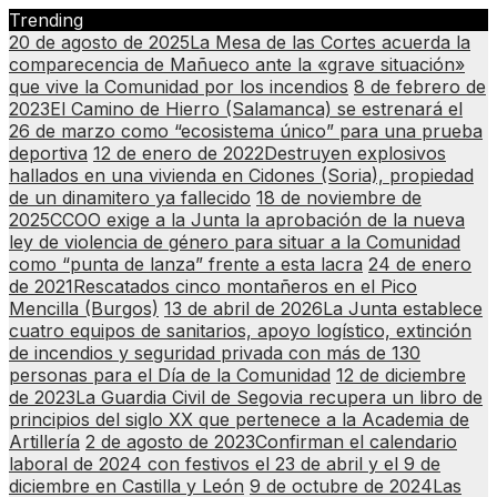
Skip
Trending
to
20 de agosto de 2025
La Mesa de las Cortes acuerda la
content
comparecencia de Mañueco ante la «grave situación»
que vive la Comunidad por los incendios
8 de febrero de
2023
El Camino de Hierro (Salamanca) se estrenará el
26 de marzo como “ecosistema único” para una prueba
deportiva
12 de enero de 2022
Destruyen explosivos
hallados en una vivienda en Cidones (Soria), propiedad
de un dinamitero ya fallecido
18 de noviembre de
2025
CCOO exige a la Junta la aprobación de la nueva
ley de violencia de género para situar a la Comunidad
como “punta de lanza” frente a esta lacra
24 de enero
de 2021
Rescatados cinco montañeros en el Pico
Mencilla (Burgos)
13 de abril de 2026
La Junta establece
cuatro equipos de sanitarios, apoyo logístico, extinción
de incendios y seguridad privada con más de 130
personas para el Día de la Comunidad
12 de diciembre
de 2023
La Guardia Civil de Segovia recupera un libro de
principios del siglo XX que pertenece a la Academia de
Artillería
2 de agosto de 2023
Confirman el calendario
laboral de 2024 con festivos el 23 de abril y el 9 de
diciembre en Castilla y León
9 de octubre de 2024
Las