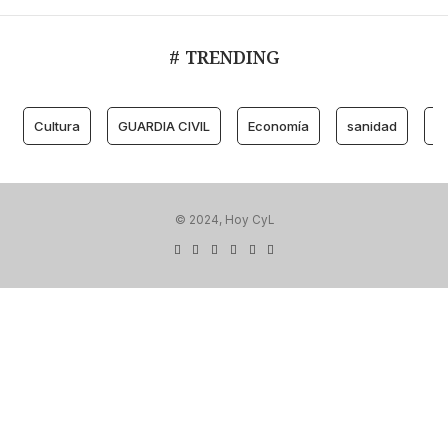
# TRENDING
Cultura
GUARDIA CIVIL
Economía
sanidad
M
© 2024, Hoy CyL