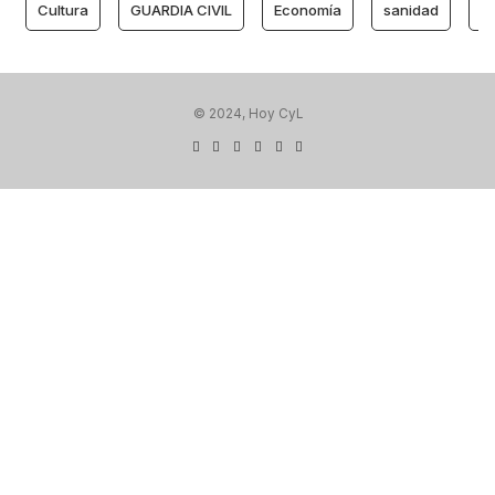
Cultura
GUARDIA CIVIL
Economía
sanidad
M
© 2024, Hoy CyL