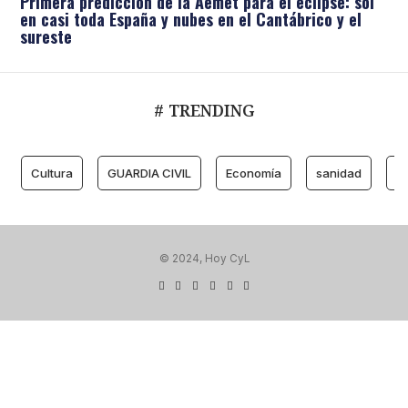
Primera predicción de la Aemet para el eclipse: sol
en casi toda España y nubes en el Cantábrico y el
sureste
# TRENDING
Cultura
GUARDIA CIVIL
Economía
sanidad
M
© 2024, Hoy CyL