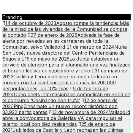
Trending
14 de octubre de 2023
Agosto rompe la tendencia: Más
de la mitad de las viviendas de la Comunidad se compra
al contado
27 de enero de 2025
Activada la fase de
alerta por nevadas en las carreteras de toda la
Comunidad, salvo Valladolid
1 de marzo de 2024
Nuria
San José, nueva directora del Centro Penitenciario de
Segovia
15 de mayo de 2025
La Junta establece un
servicio de atención para el alumnado una vez finalizado
el horario lectivo en septiembre y junio
31 de mayo de
2023
Castilla y León mantiene en abril el liderato en
turismo rural a nivel nacional con más de 205.000
pernoctaciones, un 10% más
6 de febrero de
2024
Ocho chefs internacionales competirán en Soria en
el concurso ‘Cocinando con trufa’
12 de enero de
2020
Pingüinos bate un nuevo récord histórico con
33.922 participantes
13 de noviembre de 2024
Valladolid
abre la convocatoria de Galerías VA para impulsar el
talento local con diez residencias
25 de enero de
2021
Jubilados de Castilla y León rechazan las últimas