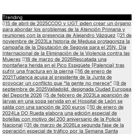
Trending
15 de abril de 2025
CCOO y UGT piden crear un órgano
para abordar los problemas de la Atención Primaria y
reuniones con la presencia de Alejandro Vázquez
21 de
noviembre de 2023
La historia de Medusa protagoniza la
campaña de la Diputación de Segovia para el 25N, Día
Internacional de la Eliminación de la Violencia contra las
Mujeres
18 de marzo de 2026
Rescatada una
montañera herida en el Pico Espigüete (Palencia) tras
sufrir una fractura en la pierna
16 de enero de
2021
Tudanca acusa al presidente de la Junta de
provocar un conflicto que “la gente no merece”
9 de
septiembre de 2025
Valladolid, designada Ciudad Europea
del Deporte 2026
5 de febrero de 2023
La aparición de
larvas en una sopa servida en el Hospital de León se
salda con una sanción de 200 euros
10 de enero de
2024
La DO Rueda elabora una edición especial de
botellas con motivo del 200 aniversario de la Policía
Nacional
31 de marzo de 2026
La segunda fase de la
operación especial de tráfico por la Semana Santa